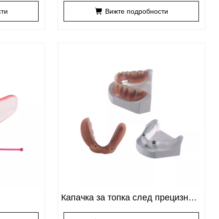
сти
Вижте подробности
Капачка за топка след прецизност
прикрепяне