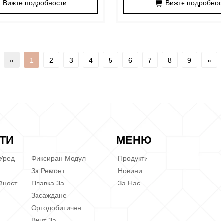
Вижте подробности
Вижте подробно
«
1
2
3
4
5
6
7
8
9
»
ТИ
МЕНЮ
 Уред
Фиксиран Модул
Продукти
За Ремонт
Новини
йност
Плавка За
За Нас
Засаждане
Ортодобитичен
Винт За