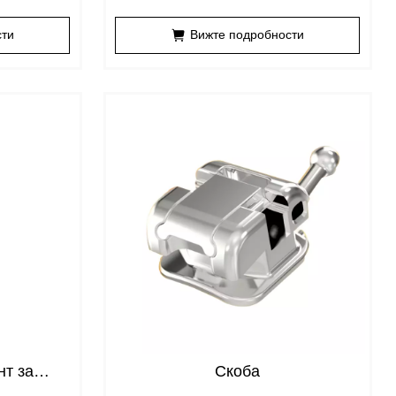
закрепване
сти
Вижте подробности
нт за
Скоба