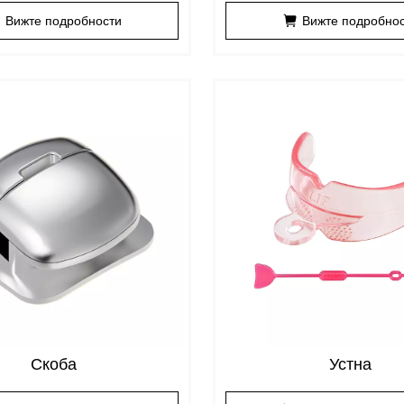
закрепване
закрепване
Вижте подробности
Вижте подробно
Скоба
Устна