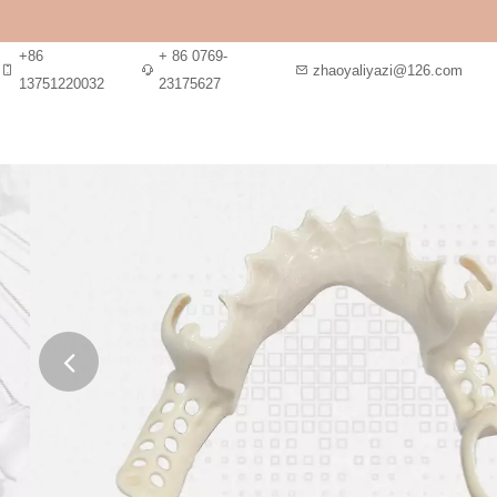
+86
+ 86 0769-
zhaoyaliyazi@126.com
13751220032
23175627