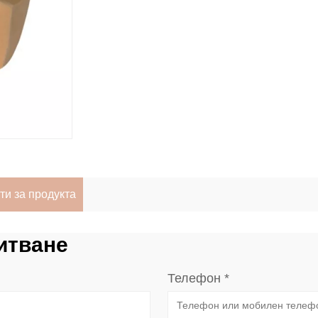
ти за продукта
итване
Телефон *