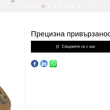
Прецизна привързанос
Свържете се с нас