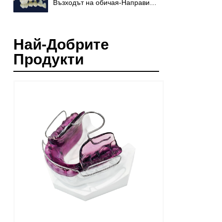
Възходът на обичая-Направи
протези
Най-Добрите
Продукти