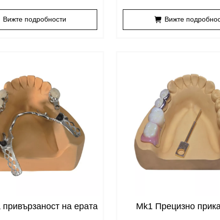
и клип
Вижте подробности
Вижте подробно
 привързаност на ерата
Mk1 Прецизно прик