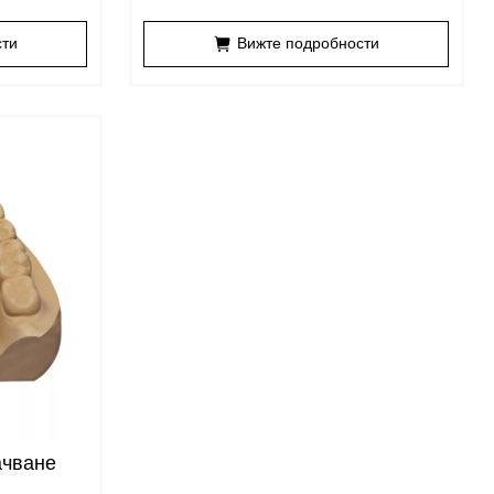
корона)
сти
Вижте подробности
ачване