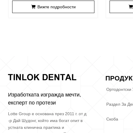
Прецизно прикачване
Вижте подробности
ПРОДУК
Ортодонтски
Изработката изгражда мечти,
експерт по протези
Раздел За Де
Lotte Group е основана през 2011 г. от д
Скоба
-р Дай Шудонг, който има богат опит в
устната клинична практика и