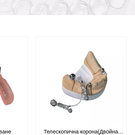
ване
Телескопична корона(Двойна