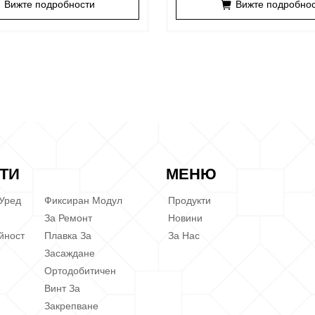
Вижте подробности
Вижте подробно
ТИ
МЕНЮ
 Уред
Фиксиран Модул
Продукти
За Ремонт
Новини
йност
Плавка За
За Нас
Засаждане
Ортодобитичен
Винт За
Закрепване