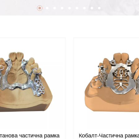
итанова частична рамка
Кобалт-Частична рамк