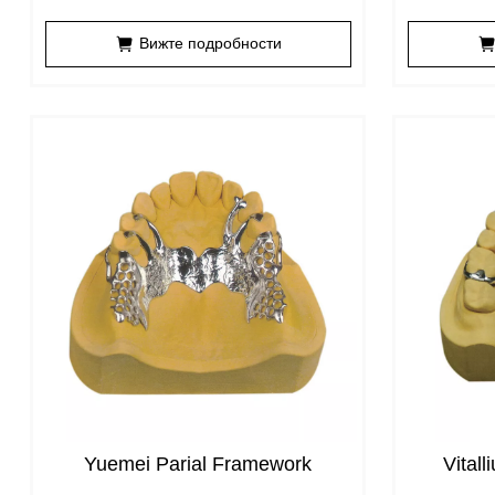
файл
Вижте подробности
Yuemei Parial Framework
Vital