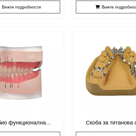
Вижте подробности
Вижте подробно
био функционална
Скоба за титанова 
орбционна протеза