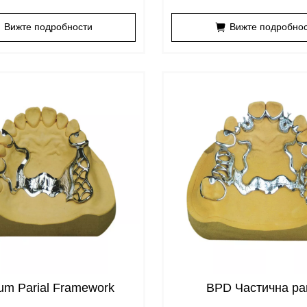
Вижте подробности
Вижте подробно
lium Parial Framework
BPD Частична ра