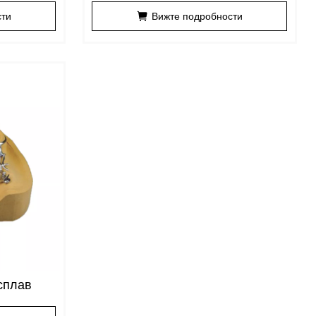
сти
Вижте подробности
сплав