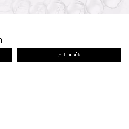
m
Enquête