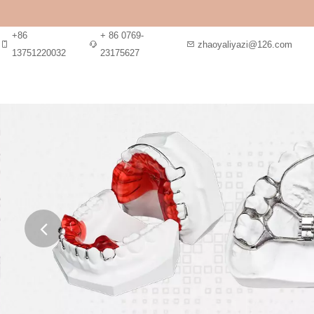
+86
+ 86 0769-
zhaoyaliyazi@126.com
13751220032
23175627