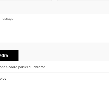
obalt-cadre partiel du chrome
plus