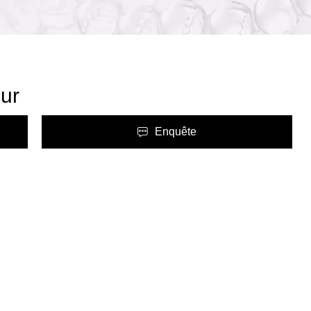
pur
Enquête