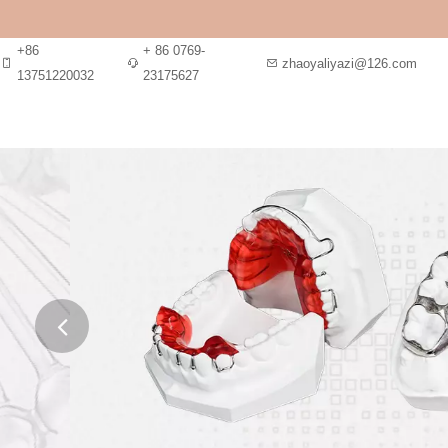
+86
+ 86 0769-
zhaoyaliyazi@126.com
13751220032
23175627