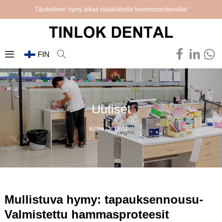
Täydellinen hymy alkaa räätälöityillä hammasproteesilla!
FIN
Uutiset
Kotiin
Uutiset
Mullistuva hymy: tapauksennousu-
Valmistettu hammasproteesit