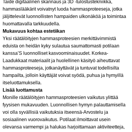
Taide digitaalinen skannaus ja 3D -tulostustekniikka,
hammaslääkärit voivatnyt luoda hammasproteeseja, jotka
jäljittelevät luonnollisten hampaiden ulkonäköä ja toimintaa
huomattavalla tarkkuudella.
Mukavuus kohtaa estetiikan
Yksi räätälöityjen hammasproteesien merkittävimmistä
eduista on heidän kyky sulautua saumattomasti potilaan
kanssa’S luonnolliset kasvoominaisuudet. Korkea-
Laadukkaat materiaalit ja huolellinen käsityö aiheuttavat
hammasproteeseja, jotkanäyttävät ja tuntuvat todellisilta
hampailta, jolloin käyttäjät voivat syödä, puhua ja hymyillä
itseluottamuksella.
Lisää luottamusta
Monille räätälöityjen hammasproteesien vaikutus ylittää
fyysisen mukavuuden. Luonnollisen hymyn palauttamisella
voi olla syvällisiä vaikutuksia itseensä-Arvostelu ja
sosiaalinen vuorovaikutus. Potilaat ilmoittavat usein
olevansa varmempi ja halukas harjoittamaan aktiviteetteja,