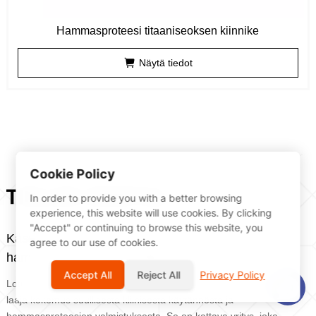
Hammasproteesi titaaniseoksen kiinnike
Näytä tiedot
Cookie Policy
In order to provide you with a better browsing
experience, this website will use cookies. By clicking
"Accept" or continuing to browse this website, you
Käsityö rakentaa unelmia,
agree to our use of cookies.
hammasproteesiasiantuntija
Accept All
Reject All
Privacy Policy
Lotte -ryhmän perusti vuonna 2011 tohtori Dai Shudong, jolla on
laaja kokemus suullisesta kliinisestä käytännöstä ja
hammasproteesien valmistuksesta. Se on kattava yritys, joka