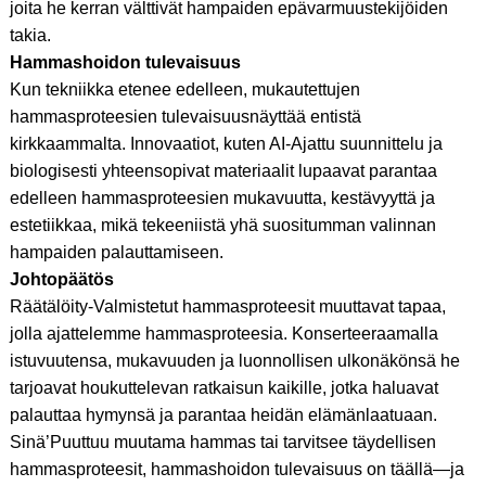
joita he kerran välttivät hampaiden epävarmuustekijöiden
takia.
Hammashoidon tulevaisuus
Kun tekniikka etenee edelleen, mukautettujen
hammasproteesien tulevaisuusnäyttää entistä
kirkkaammalta. Innovaatiot, kuten AI-Ajattu suunnittelu ja
biologisesti yhteensopivat materiaalit lupaavat parantaa
edelleen hammasproteesien mukavuutta, kestävyyttä ja
estetiikkaa, mikä tekeeniistä yhä suositumman valinnan
hampaiden palauttamiseen.
Johtopäätös
Räätälöity-Valmistetut hammasproteesit muuttavat tapaa,
jolla ajattelemme hammasproteesia. Konserteeraamalla
istuvuutensa, mukavuuden ja luonnollisen ulkonäkönsä he
tarjoavat houkuttelevan ratkaisun kaikille, jotka haluavat
palauttaa hymynsä ja parantaa heidän elämänlaatuaan.
Sinä’Puuttuu muutama hammas tai tarvitsee täydellisen
hammasproteesit, hammashoidon tulevaisuus on täällä—ja