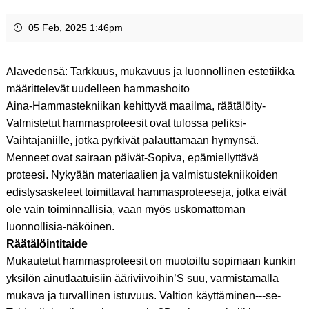
05 Feb, 2025 1:46pm
Alavedensä: Tarkkuus, mukavuus ja luonnollinen estetiikka
määrittelevät uudelleen hammashoito
Aina-Hammastekniikan kehittyvä maailma, räätälöity-
Valmistetut hammasproteesit ovat tulossa peliksi-
Vaihtajaniille, jotka pyrkivät palauttamaan hymynsä.
Menneet ovat sairaan päivät-Sopiva, epämiellyttävä
proteesi. Nykyään materiaalien ja valmistustekniikoiden
edistysaskeleet toimittavat hammasproteeseja, jotka eivät
ole vain toiminnallisia, vaan myös uskomattoman
luonnollisia-näköinen.
Räätälöintitaide
Mukautetut hammasproteesit on muotoiltu sopimaan kunkin
yksilön ainutlaatuisiin ääriviivoihin’S suu, varmistamalla
mukava ja turvallinen istuvuus. Valtion käyttäminen---se-