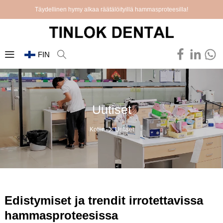
Täydellinen hymy alkaa räätälöityillä hammasproteesilla!
FIN
Uutiset
Kotiin
Uutiset
Edistymiset ja trendit irrotettavissa
hammasproteesissa