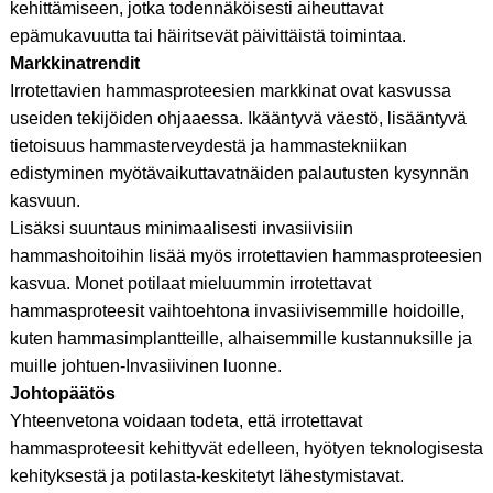
kehittämiseen, jotka todennäköisesti aiheuttavat
epämukavuutta tai häiritsevät päivittäistä toimintaa.
Markkinatrendit
Irrotettavien hammasproteesien markkinat ovat kasvussa
useiden tekijöiden ohjaaessa. Ikääntyvä väestö, lisääntyvä
tietoisuus hammasterveydestä ja hammastekniikan
edistyminen myötävaikuttavatnäiden palautusten kysynnän
kasvuun.
Lisäksi suuntaus minimaalisesti invasiivisiin
hammashoitoihin lisää myös irrotettavien hammasproteesien
kasvua. Monet potilaat mieluummin irrotettavat
hammasproteesit vaihtoehtona invasiivisemmille hoidoille,
kuten hammasimplantteille, alhaisemmille kustannuksille ja
muille johtuen-Invasiivinen luonne.
Johtopäätös
Yhteenvetona voidaan todeta, että irrotettavat
hammasproteesit kehittyvät edelleen, hyötyen teknologisesta
kehityksestä ja potilasta-keskitetyt lähestymistavat.