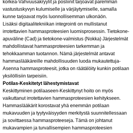
korkea-Vahvuusakryylit ja posliinit tarjoavat paremman
vastustuskyvyn kulumiselle ja värjäytymiselle, samalla
kunne tarjoavat myös luonnollisemman ulkonäön.
Lisäksi digitaalitekniikan integrointi on mullistanut
irrotettavien hammasproteesien luomisprosessin. Tietokone-
apuväline (Cad) ja tietokone-valmistus (Nokka) Järjestelmät
mahdollistavat hammasproteesien tarkemman ja
tehokkaamman tuotannon. Nämä järjestelmät antavat
hammaslääkäreille mahdollisuuden luoda mukautettuja-
Asenna hammasproteesit, jotka on räätälöity kunkin potilaan
yksilöllisiin tarpeisiin.
Potilas-Keskitetyt lähestymistavat
Keskittyminen potilaaseen-Keskittynyt hoito on myös
vaikuttanut irrotettavien hammasproteesien kehitykseen.
Hammaslääkärit korostavat yhä enemmän potilaan
mukavuuden ja tyytyväisyyden merkitystä suunnitellessaan
ja sovittaessa hammasproteeseja. Tämä on johtanut
mukavampien ja turvallisempien hammasproteesien