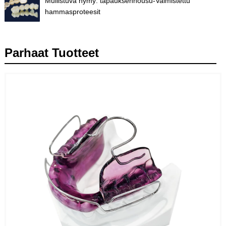
Mullistuva hymy: tapauksennousu-Valmistettu
hammasproteesit
Parhaat Tuotteet