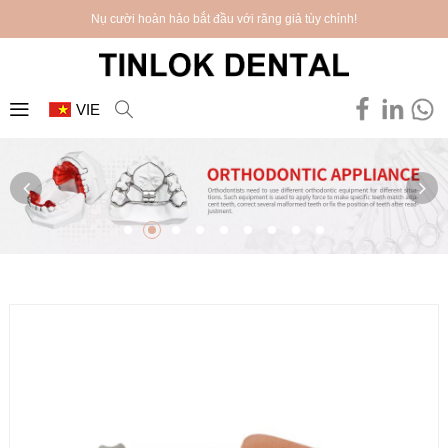
Nụ cười hoàn hảo bắt đầu với răng giả tùy chỉnh!
VIE