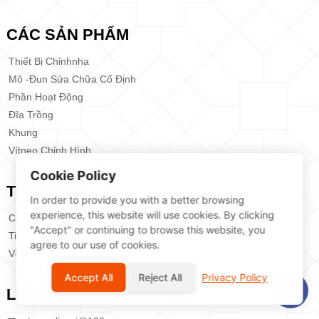
CÁC SẢN PHẨM
Thiết Bị Chỉnhnha
Mô -đun Sửa Chữa Cố Định
Phần Hoạt Động
Đĩa Trồng
Khung
Vítneo Chỉnh Hình
Cookie Policy
THỰC ĐƠN
In order to provide you with a better browsing
experience, this website will use cookies. By clicking
Các Sản Phẩm
"Accept" or continuing to browse this website, you
Tin Tức
agree to our use of cookies.
Về Chúng Tôi
Accept All
Reject All
Privacy Policy
LIÊN HỆ VỚI CHÚNG TÔI