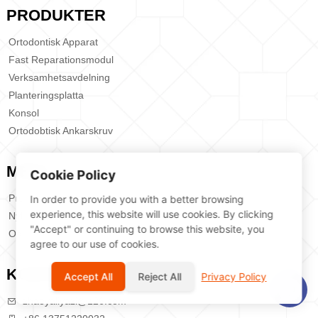
PRODUKTER
Ortodontisk Apparat
Fast Reparationsmodul
Verksamhetsavdelning
Planteringsplatta
Konsol
Ortodobtisk Ankarskruv
MENY
Cookie Policy
Produkter
In order to provide you with a better browsing
experience, this website will use cookies. By clicking
Nybörjare
"Accept" or continuing to browse this website, you
Om Oss
agree to our use of cookies.
KONTAKTA OSS
Accept All
Reject All
Privacy Policy
zhaoyaliyazi@126.com