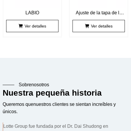
LABIO
Ajuste de la tapa de la
pelota después de la
Ver detalles
Ver detalles
precisión
Sobrenosotros
Nuestra pequeña historia
Queremos quenuestros clientes se sientan increíbles y
únicos.
Lotte Group fue fundada por el Dr. Dai Shudong en