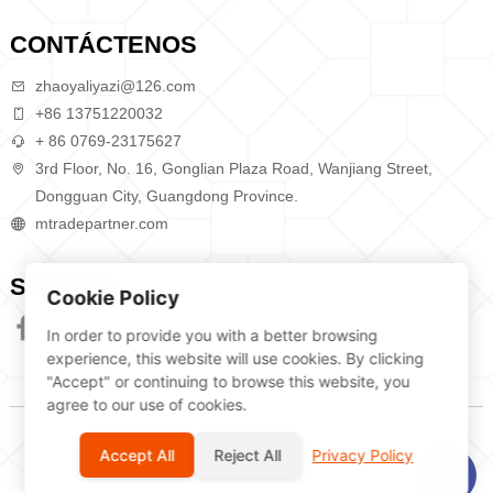
CONTÁCTENOS
zhaoyaliyazi@126.com
+86 13751220032
+ 86 0769-23175627
3rd Floor, No. 16, Gonglian Plaza Road, Wanjiang Street,
Dongguan City, Guangdong Province.
mtradepartner.com
SÍGANOS
Cookie Policy
In order to provide you with a better browsing
experience, this website will use cookies. By clicking
"Accept" or continuing to browse this website, you
agree to our use of cookies.
© 2026 Dongguan TINLOK Dental Equipment Co., Ltd
Accept All
Reject All
Privacy Policy
política de privacidad
Términos de servicio
Mapa del sitio