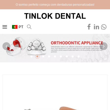
O sorriso perfeito começa com dentaduras personalizadas!
PT