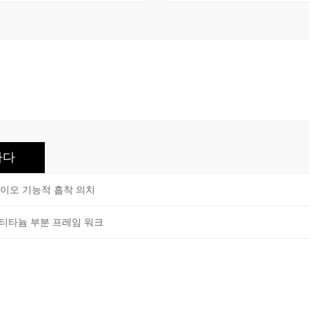
바이오 기능적 흡착 의치
티타늄 부분 프레임 워크