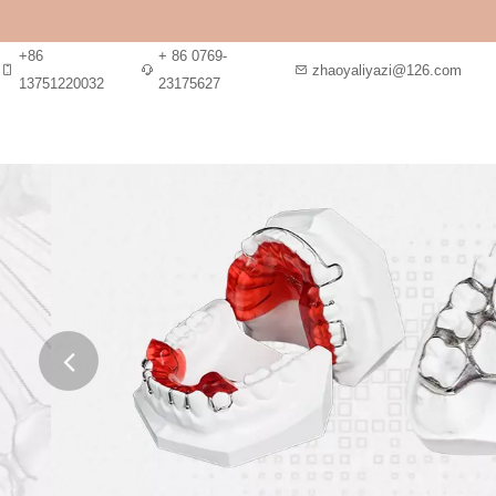
+86
+ 86 0769-
zhaoyaliyazi@126.com
13751220032
23175627