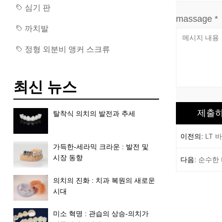
심기 판
massage *
까치발
정형 외분비 앵커 스크류
최신 뉴스
탈착식 의치의 발전과 추세
이전의:
LT 
가득한-세라믹 크라운 : 발전 및
시장 동향
다음:
순수한 
의치의 진화 : 치과 복원의 새로운
시대
미소 혁명 : 관습의 상승-의치가