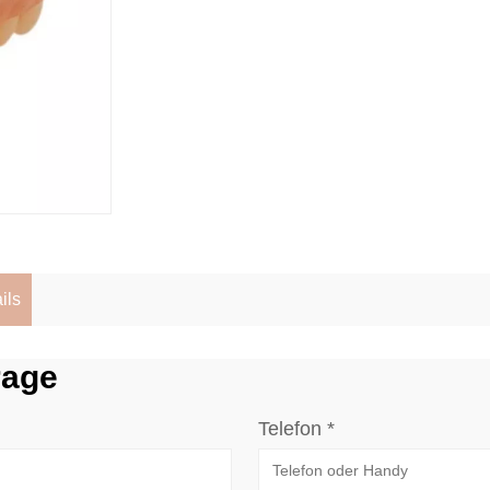
ils
rage
Telefon *