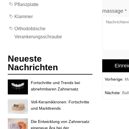
Pflanzplatte
massage *
Klammer
Orthodobtische
Verankerungsschraube
Neueste
Nachrichten
Vorherige:
M
Fortschritte und Trends bei
abnehmbaren Zahnersatz
Nächste:
Bal
Voll-Keramikkronen: Fortschritte
und Markttrends
Die Entwicklung von Zahnersatz:
eineneue Ära bei der