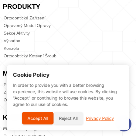
PRODUKTY
Ortodontické Zařízení
Opravený Modul Opravy
Sekce Aktivity
Výsadba
Konzola
Ortodobtický Kotevní Šroub
MENU
Cookie Policy
Produkty
In order to provide you with a better browsing
experience, this website will use cookies. By clicking
Zprávy
"Accept" or continuing to browse this website, you
Onás
agree to our use of cookies.
KONTAKTUJTENÁS
Accept All
Reject All
Privacy Policy
zhaoyaliyazi@126.com