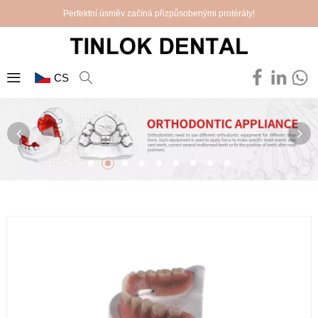
Perfektní úsměv začíná přizpůsobenými protéráty!
CS